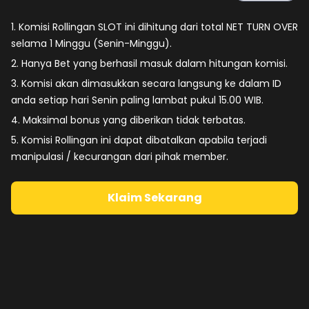
1. Komisi Rollingan SLOT ini dihitung dari total NET TURN OVER
selama 1 Minggu (Senin-Minggu).
2. Hanya Bet yang berhasil masuk dalam hitungan komisi.
3. Komisi akan dimasukkan secara langsung ke dalam ID
anda setiap hari Senin paling lambat pukul 15.00 WIB.
4. Maksimal bonus yang diberikan tidak terbatas.
5. Komisi Rollingan ini dapat dibatalkan apabila terjadi
manipulasi / kecurangan dari pihak member.
Klaim Sekarang